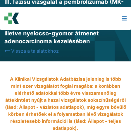
III. fázisú vizsgálat a pembrolizumab (MK-
3475), pembrolizumab+FP/XP kontra
Placebo+FP/XP kiértékelésére biomarker
alapján kiválasztott, elorehaladott gyomor,
illetve nyelocso-gyomor átmenet
adenocarcinoma kezelésében
Vissza a találatokhoz
A Klinikai Vizsgálatok Adatbázisa jelenleg is több
mint ezer vizsgálatot foglal magába: a korábban
elérhető adatokkal több évre visszamenőleg
áttekintést nyújt a hazai vizsgálatok sokszínűségéről
(lásd: Állapot - vázlatos adatlapok), míg egyre bővülő
körben érhetőek el a folyamatban lévő vizsgálatok
részletesebb információi is (lásd: Állapot - teljes
adatlapok).