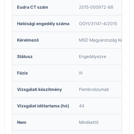
Eudra CT szám
2015-000972-88
Hatósági engedély száma
OGYI/31141-4/2015
Kérelmező
MSD Magyarország Kereskede
Státusz
Engedélyezve
Fázis
III
Vizsgálati készítmény
Pembrolizumab
Vizsgálat időtartama (hó)
44
Nem
Mindkettő