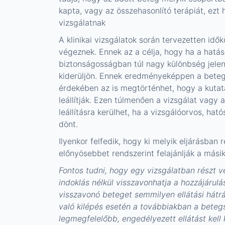
kapta, vagy az összehasonlító terápiát, ezt 
vizsgálatnak
A klinikai vizsgálatok során tervezetten idő
végeznek. Ennek az a célja, hogy ha a hat
biztonságosságban túl nagy különbség jelen
kiderüljön. Ennek eredményeképpen a bete
érdekében az is megtörténhet, hogy a kutatá
leállítják. Ezen túlmenően a vizsgálat vagy a
leállításra kerülhet, ha a vizsgálóorvos, ha
dönt.
Ilyenkor felfedik, hogy ki melyik eljárásban r
előnyösebbet rendszerint felajánlják a másik
Fontos tudni, hogy egy vizsgálatban részt v
indoklás nélkül visszavonhatja a hozzájárulá
visszavonó beteget semmilyen ellátási hátrá
való kilépés esetén a továbbiakban a beteg
legmegfelelőbb, engedélyezett ellátást kell 