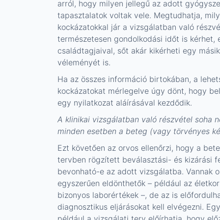
arról, hogy milyen jellegű az adott gyógysze
tapasztalatok voltak vele. Megtudhatja, mil
kockázatokkal jár a vizsgálatban való részvét
természetesen gondolkodási időt is kérhet,
családtagjaival, sőt akár kikérheti egy mási
véleményét is.
Ha az összes információ birtokában, a lehe
kockázatokat mérlegelve úgy dönt, hogy bel
egy nyilatkozat aláírásával kezdődik.
A klinikai vizsgálatban való részvétel soha 
minden esetben a beteg (vagy törvényes ké
Ezt követően az orvos ellenőrzi, hogy a bet
tervben rögzített beválasztási- és kizárási f
bevonható-e az adott vizsgálatba. Vannak ol
egyszerűen eldönthetők – például az életko
bizonyos laborértékek –, de az is előfordulh
diagnosztikus eljárásokat kell elvégezni. Eg
például a vizsgálati terv előírhatja, hogy el