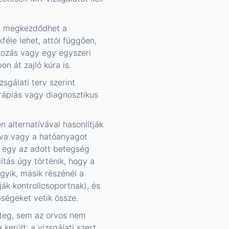
l, megkezdődhet a
féle lehet, attól függően,
kozás vagy egy egyszeri
n át zajló kúra is.
zsgálati terv szerint
rápiás vagy diagnosztikus
n alternatívával hasonlítják
tíva vagy a hatóanyagot
 egy az adott betegség
ítás úgy történik, hogy a
gyik, másik részénél a
ják kontrollcsoportnak), és
ségeket vetik össze.
eteg, sem az orvos nem
került: a vizsgálati szert