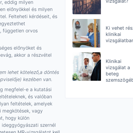
vizsgálat?
r, eddig milyen
yen előnyökkel és milyen
el. Felteheti kérdéseit, és
 egyeztethet
Ki vehet rés
k, független orvos
klinikai
vizsgálatba
tséges előnyöket és
evág, akkor a részvétel
Klinikai
vizsgálat a
nem lehet kötelező,a döntés
beteg
pviselője) kezében van.
szemszögéb
eg megfelel-e a kutatási
eltételeknek, és valóban
yan feltételek, amelyek
ri megkötések, vagy
at, hogy külön
y ideggyógyászati szernél
őzetesen MR-vizsgálatot kell