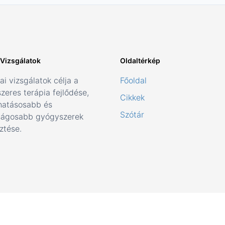
i Vizsgálatok
Oldaltérkép
kai vizsgálatok célja a
Főoldal
zeres terápia fejlődése,
Cikkek
hatásosabb és
Szótár
ságosabb gyógyszerek
sztése.
6 Your Company. All Rights Reserved. Designed By Joom