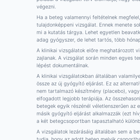
végezni.
Ha a beteg valamennyi feltételnek megfele
tulajdonképpeni vizsgálat. Ennek menete sok
mi a kutatás tárgya. Lehet egyetlen beavat
adag gyógyszer, de lehet tartós, több hónapo
A klinikai vizsgálatok előre meghatározott vi
zajlanak. A vizsgálat során minden egyes te
lépést dokumentálnak.
A klinikai vizsgálatokban általában valamilye
össze az új gyógyító eljárást. Ez az alterna
nem tartalmazó készítmény (placebo), vagy
elfogadott legjobb terápiája. Az összehasonl
betegek egyik részénél véletlenszerűen az e
másik gyógyító eljárást alkalmazzák (ezt hív
a két betegcsoportban tapasztalható különb
A vizsgálatok lezárásáig általában sem a b
tudja, hogy az adott beteg melyik csoportba 