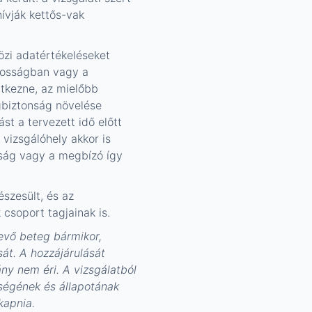
hívják kettős-vak
közi adatértékeléseket
ásosságban vagy a
tkezne, az mielőbb
gbiztonság növelése
st a tervezett idő előtt
 vizsgálóhely akkor is
tóság vagy a megbízó így
észesült, és az
 csoport tagjainak is.
evő beteg bármikor,
sát. A hozzájárulását
ny nem éri. A vizsgálatból
ségének és állapotának
kapnia.