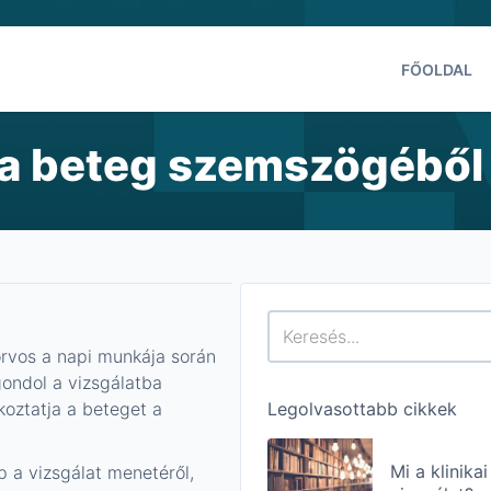
FŐOLDAL
t a beteg szemszögéből
orvos a napi munkája során
gondol a vizsgálatba
koztatja a beteget a
Legolvasottabb cikkek
Mi a klinikai
p a vizsgálat menetéről,