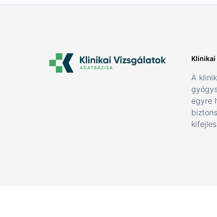
Klinika
A klini
gyógys
egyre 
bizton
kifejle
© 202