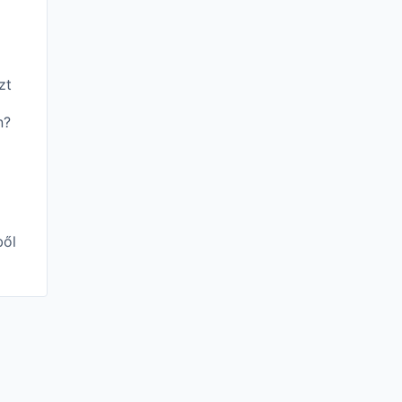
zt
n?
ől